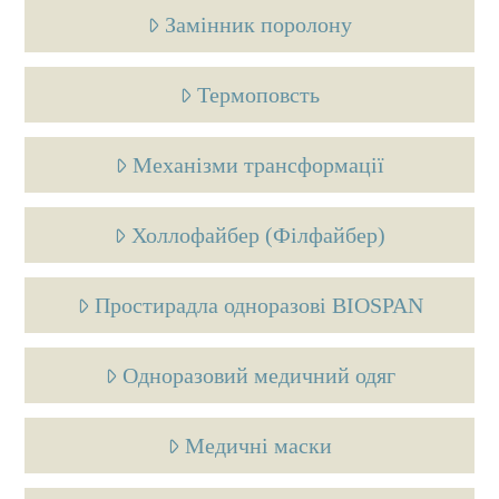
Замінник поролону
Термоповсть
Механiзми трансформації
Холлофайбер (Філфайбер)
Простирадла одноразові BIOSPAN
Одноразовий медичний одяг
Медичнi маски