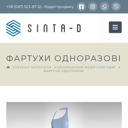
+38 (067) 523-87-52 - Відділ продажу
Nav
ФАРТУХИ ОДНОРАЗОВІ
HOME
НЕТКАНІ МАТЕРІАЛИ
ОДНОРАЗОВИЙ МЕДИЧНИЙ ОДЯГ
ФАРТУХИ ОДНОРАЗОВІ