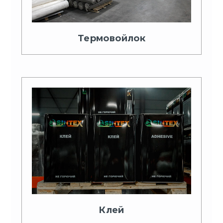
Термовойлок
Клей