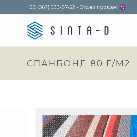
+38 (067) 523-87-52 - Отдел продаж
СПАНБОНД 80 Г/М2