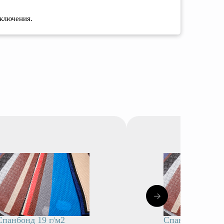
сключения.
Спанбонд 19 г/м2
Спанбонд 60 г/