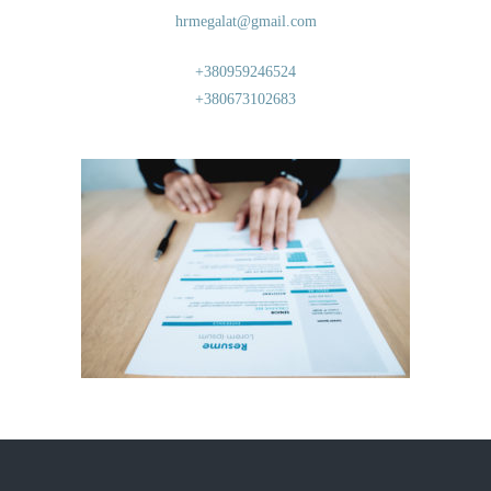
hrmegalat@gmail.com
+380959246524
+380673102683